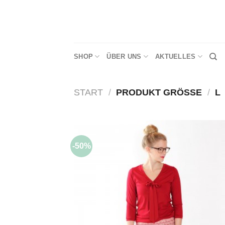
Skip
to
content
SHOP
ÜBER UNS
AKTUELLES
START
/
PRODUKT GRÖSSE
/
L
-50%