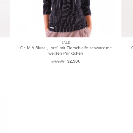
SALE
Gr. M // Bluse „Lore“ mit Zierschleife schwarz mit
G
weißen Pünktchen
Ursprünglicher
Aktueller
64,90
€
32,50
€
Preis
Preis
war:
ist:
64,90€
32,50€.