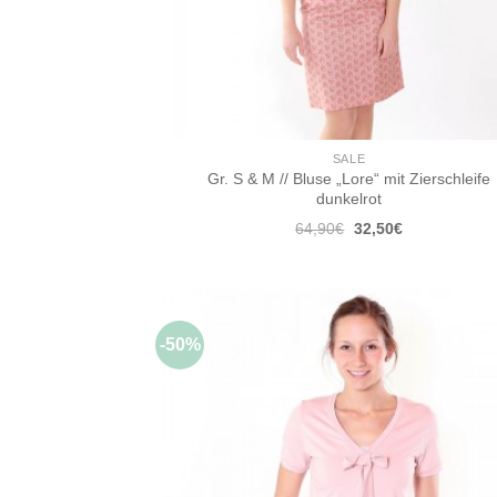
SALE
Gr. S & M // Bluse „Lore“ mit Zierschleife
dunkelrot
Ursprünglicher
Aktueller
64,90
€
32,50
€
Preis
Preis
war:
ist:
64,90€
32,50€.
-50%