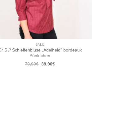
SALE
r S // Schleifenbluse „Adelheid“ bordeaux
Pünktchen
Ursprünglicher
Aktueller
79,90
€
39,90
€
Preis
Preis
war:
ist:
79,90€
39,90€.