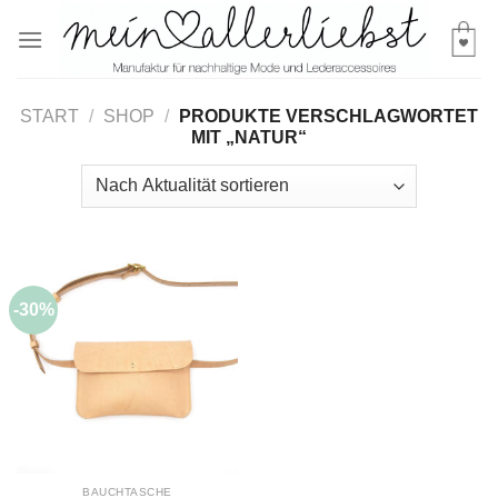
Skip
to
content
START
/
SHOP
/
PRODUKTE VERSCHLAGWORTET
MIT „NATUR“
-30%
BAUCHTASCHE