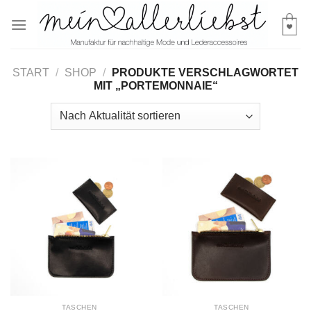
Skip
to
content
START
/
SHOP
/
PRODUKTE VERSCHLAGWORTET
MIT „PORTEMONNAIE“
TASCHEN
TASCHEN