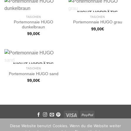
NICHT VORRÄTIG
TASCHEN
TASCHEN
Portemonnaie HUGO
Portemonnaie HUGO grau
dunkelbraun
99,00
€
99,00
€
NICHT VORRÄTIG
TASCHEN
Portemonnaie HUGO sand
99,00
€
KONTAKT
LIEFERUNG & VERSAND
FAQ
WIDERRUFSRECHT
Diese Website benutzt Cookies. Wenn du die Website weiter
AGB
DATENSCHUTZERKLÄRUNG
IMPRESSUM