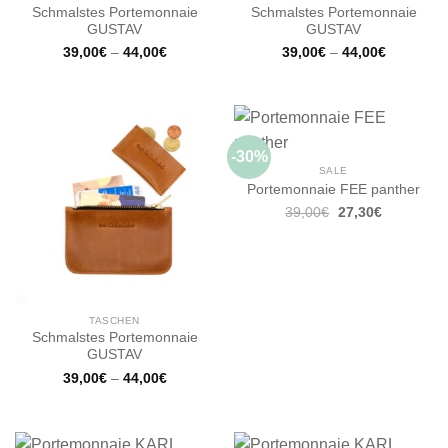
Schmalstes Portemonnaie
Schmalstes Portemonnaie
GUSTAV
GUSTAV
39,00
€
–
44,00
€
39,00
€
–
44,00
€
-30%
SALE
Portemonnaie FEE panther
Ursprünglicher
Aktueller
39,00
€
27,30
€
Preis
Preis
war:
ist:
39,00€
27,30€.
TASCHEN
Schmalstes Portemonnaie
GUSTAV
39,00
€
–
44,00
€