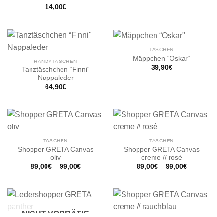
14,00
€
TASCHEN
Mäppchen “Oskar“
HANDYTASCHEN
39,90
€
Tanztäschchen “Finni“
Nappaleder
64,90
€
TASCHEN
TASCHEN
Shopper GRETA Canvas
Shopper GRETA Canvas
oliv
creme // rosé
89,00
€
–
99,00
€
89,00
€
–
99,00
€
NICHT VORRÄTIG