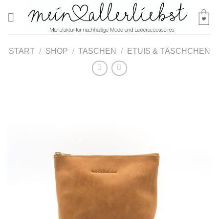
Skip
to
content
START
/
SHOP
/
TASCHEN
/
ETUIS & TÄSCHCHEN