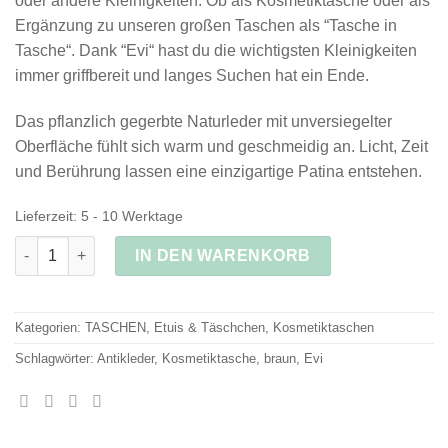
oder andere Kleinigkeiten. Ob als Kosmetiktasche oder als
Ergänzung zu unseren großen Taschen als “Tasche in
Tasche“. Dank “Evi“ hast du die wichtigsten Kleinigkeiten
immer griffbereit und langes Suchen hat ein Ende.
Das pflanzlich gegerbte Naturleder mit unversiegelter
Oberfläche fühlt sich warm und geschmeidig an. Licht, Zeit
und Berührung lassen eine einzigartige Patina entstehen.
Lieferzeit:
5 - 10 Werktage
Kosmetiktasche EVI braun Menge
IN DEN WARENKORB
Kategorien:
TASCHEN
,
Etuis & Täschchen
,
Kosmetiktaschen
Schlagwörter:
Antikleder
,
Kosmetiktasche
,
braun
,
Evi