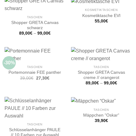
KOSMETIKTASCHEN
Kosmetiktasche EVI
TASCHEN
55,00
€
Shopper GRETA Canvas
schwarz
89,00
€
–
99,00
€
-30%
TASCHEN
TASCHEN
Shopper GRETA Canvas
Portemonnaie FEE panther
creme // orangerot
Ursprünglicher
Aktueller
39,00
€
27,30
€
Preis
Preis
89,00
€
–
99,00
€
war:
ist:
39,00€
27,30€.
TASCHEN
Mäppchen “Oskar“
39,90
€
TASCHEN
Schlüsselanhänger PAULE
// 10 Farben zur Auswahl